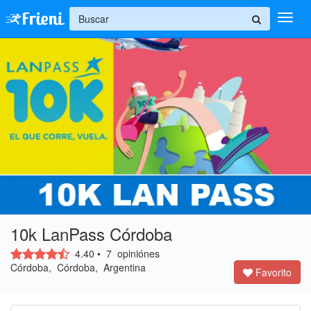
+
Ingresar
Inicio
Ayuda
10k LanPass Córdoba
4.40
•
7
opiniónes
Córdoba, Córdoba, Argentina
Favorito