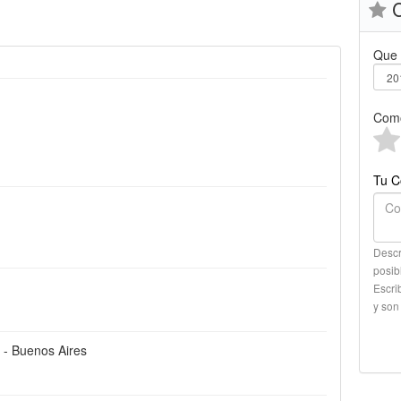
C
Que 
Como
Tu C
Descr
posib
Escri
y son
l - Buenos Aires