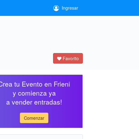
Ingresar
Favorito
Crea tu Evento en Frieni
y comienza ya
a vender entradas!
Comenzar