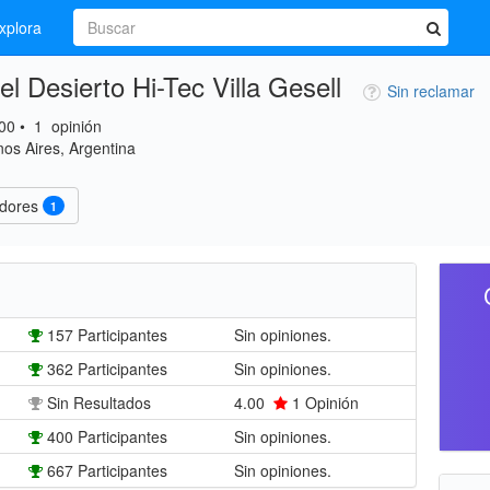
xplora
l Desierto Hi-Tec Villa Gesell
Sin reclamar
00
•
1
opinión
nos Aires, Argentina
idores
1
157 Participantes
Sin opiniones.
362 Participantes
Sin opiniones.
Sin Resultados
4.00
1
Opinión
400 Participantes
Sin opiniones.
667 Participantes
Sin opiniones.