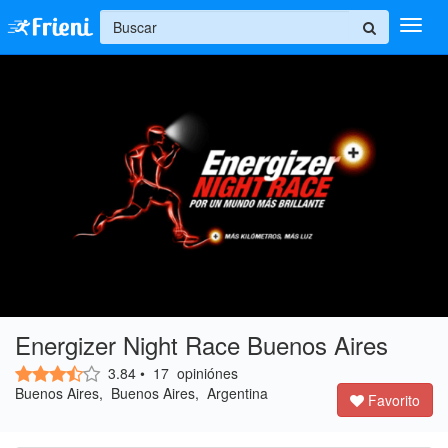
+
Ingresar
Inicio
Ayuda
Energizer Night Race Buenos Aires
3.84
•
17
opiniónes
Buenos Aires, Buenos Aires, Argentina
Favorito