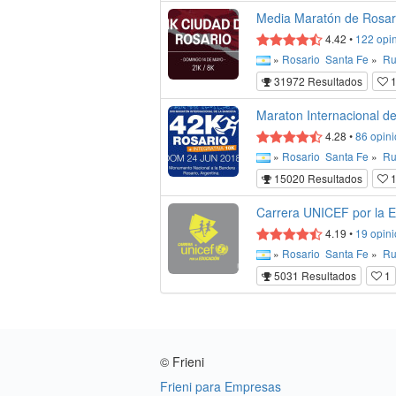
Media Maratón de Rosar
4.42
•
122
opi
»
Rosario
Santa Fe
»
Ru
31972 Resultados
1
Maraton Internacional d
4.28
•
86
opini
»
Rosario
Santa Fe
»
Ru
15020 Resultados
1
Carrera UNICEF por la 
4.19
•
19
opini
»
Rosario
Santa Fe
»
Ru
5031 Resultados
1
© Frieni
Frieni para Empresas