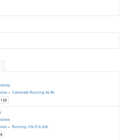
niónes
ires
»
Caminata
Running
4k
8k
138
a
niónes
ires
»
Running
10k
21k
42k
8