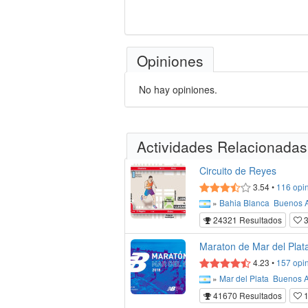
Opiniones
No hay opiniones.
Actividades Relacionadas
Circuito de Reyes
3.54
•
116
opi
»
Bahia Blanca
Buenos A
24321 Resultados
3
Maraton de Mar del Plat
4.23
•
157
opi
»
Mar del Plata
Buenos A
41670 Resultados
1