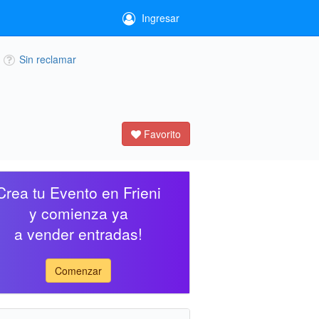
Ingresar
Sin reclamar
Favorito
Crea tu Evento en Frieni
y comienza ya
a vender entradas!
Comenzar