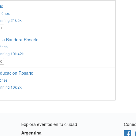
io
niónes
nning
21k
5k
7
e la Bandera Rosario
ónes
nning
10k
42k
0
Educación Rosario
ónes
nning
10k
2k
Explora eventos en tu ciudad
Conect
Argentina