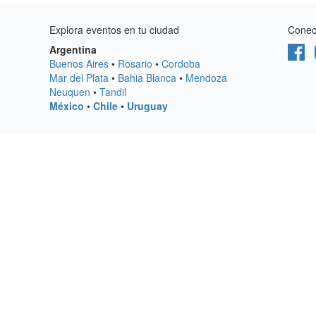
Explora eventos en tu ciudad
Conect
Argentina
Buenos Aires
•
Rosario
•
Cordoba
Mar del Plata
•
Bahia Blanca
•
Mendoza
Neuquen
•
Tandil
México
•
Chile
•
Uruguay