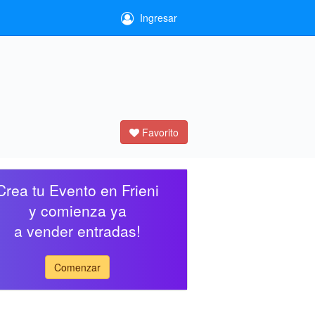
Ingresar
Favorito
Crea tu Evento en Frieni
y comienza ya
a vender entradas!
Comenzar