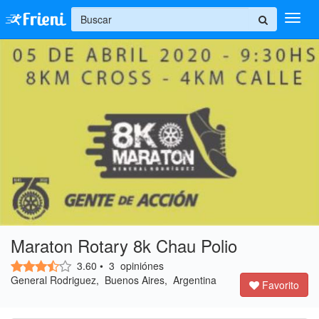
+
Ingresar
Inicio
Ayuda
Maraton Rotary 8k Chau Polio
3.60
•
3
opiniónes
General Rodriguez, Buenos Aires, Argentina
Favorito