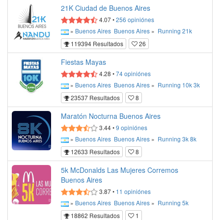
21K Ciudad de Buenos Aires
4.07
•
256
opiniónes
»
Buenos Aires
Buenos Aires
»
Running
21k
119394 Resultados
26
Fiestas Mayas
4.28
•
74
opiniónes
»
Buenos Aires
Buenos Aires
»
Running
10k
3k
23537 Resultados
8
Maratón Nocturna Buenos Aires
3.44
•
9
opiniónes
»
Buenos Aires
Buenos Aires
»
Running
3k
8k
12633 Resultados
8
5k McDonalds Las Mujeres Corremos
Buenos Aires
3.87
•
11
opiniónes
»
Buenos Aires
Buenos Aires
»
Running
5k
18862 Resultados
1