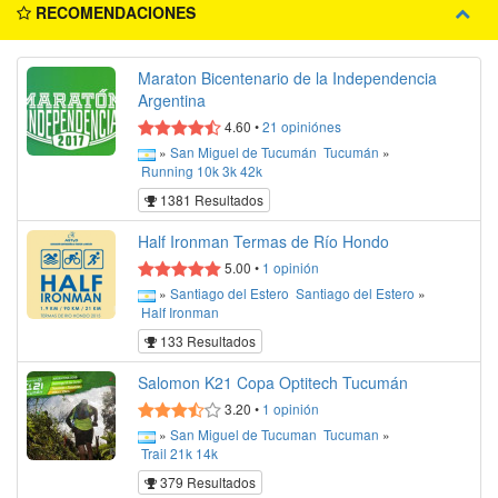
RECOMENDACIONES
Maraton Bicentenario de la Independencia
Argentina
4.60
•
21
opiniónes
»
San Miguel de Tucumán
Tucumán
»
Running
10k
3k
42k
1381 Resultados
Half Ironman Termas de Río Hondo
5.00
•
1
opinión
»
Santiago del Estero
Santiago del Estero
»
Half Ironman
133 Resultados
Salomon K21 Copa Optitech Tucumán
3.20
•
1
opinión
»
San Miguel de Tucuman
Tucuman
»
Trail
21k
14k
379 Resultados