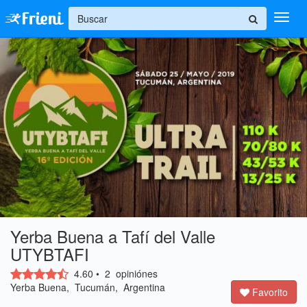
+
Ingresar
Inicio
Ayuda
Yerba Buena a Tafí del Valle
UTYBTAFI
4.60
•
2
opiniónes
Yerba Buena, Tucumán, Argentina
Favorito