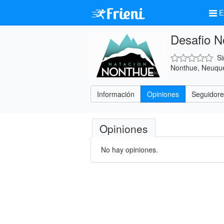
E
Desafio N
Si
Nonthue, Neuque
Información
Opiniones
Seguidore
Opiniones
No hay opiniones.