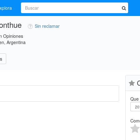
xplora
onthue
Sin reclamar
n Opiniones
n, Argentina
s
C
Que 
Como