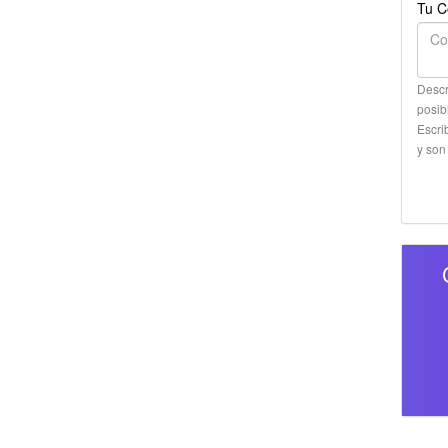
Tu C
Descr
posib
Escri
y son