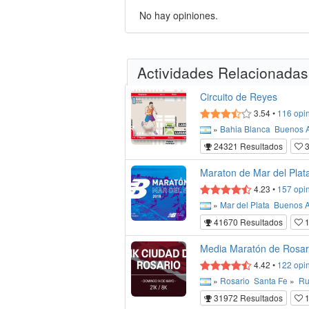
No hay opiniones.
Actividades Relacionadas
Circuito de Reyes
3.54
•
116
opi
»
Bahia Blanca
Buenos A
24321 Resultados
3
Maraton de Mar del Plat
4.23
•
157
opi
»
Mar del Plata
Buenos A
41670 Resultados
1
Media Maratón de Rosar
4.42
•
122
opi
»
Rosario
Santa Fe
»
Ru
31972 Resultados
1