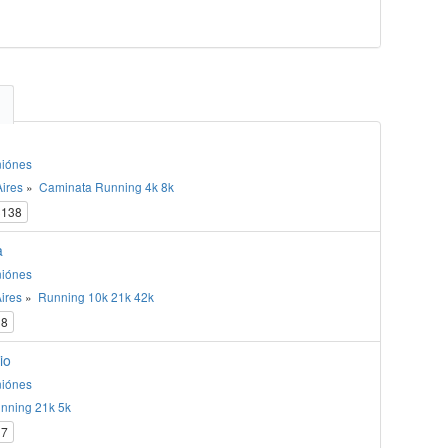
niónes
ires
»
Caminata
Running
4k
8k
138
a
niónes
ires
»
Running
10k
21k
42k
8
io
niónes
nning
21k
5k
7