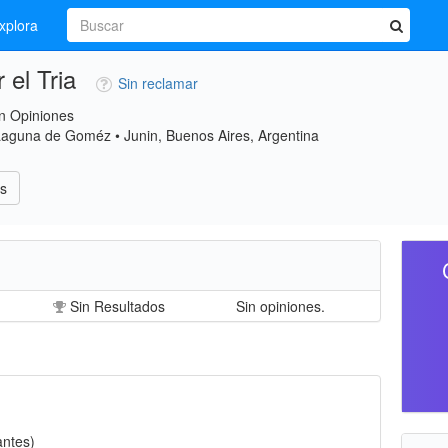
xplora
 el Tria
Sin reclamar
n Opiniones
Laguna de Goméz • Junin, Buenos Aires, Argentina
s
Sin Resultados
Sin opiniones.
antes)