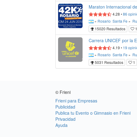
Maraton Internacional d
4.28
•
86
opini
»
Rosario
Santa Fe
»
Ru
15020 Resultados
1
Carrera UNICEF por la 
4.19
•
19
opini
»
Rosario
Santa Fe
»
Ru
5031 Resultados
1
© Frieni
Frieni para Empresas
Publicidad
Publica tu Evento o Gimnasio en Frieni
Privacidad
Ayuda