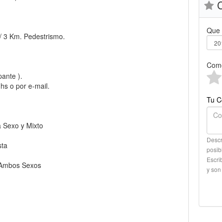
C
Que 
 / 3 Km. Pedestrismo.
Como
pante ).
hs o por e-mail.
Tu C
a Sexo y Mixto
Descr
sta
posib
Escri
a Ambos Sexos
y son