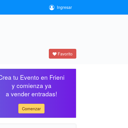
Ingresar
Favorito
Crea tu Evento en Frieni
y comienza ya
a vender entradas!
Comenzar