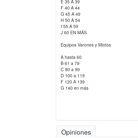
E 35 A 39
F 40 A 44
G 45 A 49
H 50 A 54
I 55 A 59
J 60 EN MÁS.
Equipos Varones y Mixtos
A hasta 60
B 61 a 79
C 80 a 99
D 100 a 119
F 120 A 139
G 140 en más
Opiniones