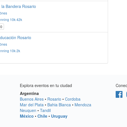
e la Bandera Rosario
ónes
nning
10k
42k
0
Educación Rosario
ónes
nning
10k
2k
Explora eventos en tu ciudad
Conect
Argentina
Buenos Aires
•
Rosario
•
Cordoba
Mar del Plata
•
Bahia Blanca
•
Mendoza
Neuquen
•
Tandil
México
•
Chile
•
Uruguay