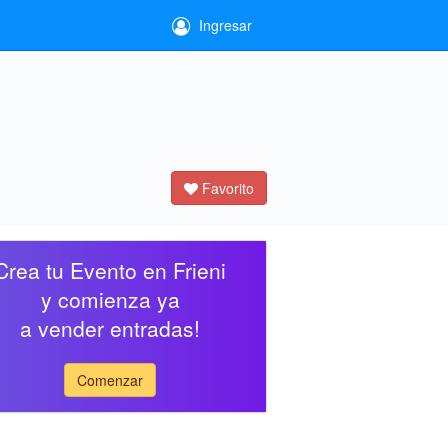
Ingresar
Favorito
Crea tu Evento en Frieni
y comienza ya
a vender entradas!
Comenzar