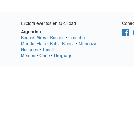
Explora eventos en tu ciudad
Conect
Argentina
Buenos Aires
•
Rosario
•
Cordoba
Mar del Plata
•
Bahia Blanca
•
Mendoza
Neuquen
•
Tandil
México
•
Chile
•
Uruguay