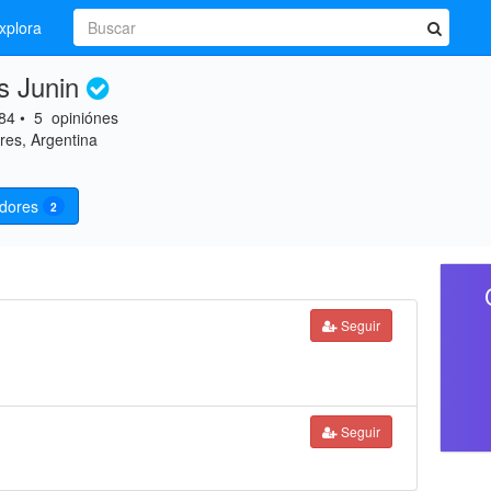
xplora
s Junin
84
•
5
opiniónes
res, Argentina
idores
2
Seguir
Seguir