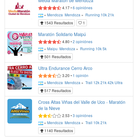
Media Maratón de Mendoza
4.17
•
6
opiniónes
»
Mendoza
Mendoza
»
Running
10k
21k
1543 Resultados
1
Maratón Solidario Maipú
4.80
•
2
opiniónes
»
Maipu
Mendoza
»
Running
10k
5k
501 Resultados
Ultra Endurance Cerro Arco
3.20
•
1
opinión
»
Mendoza
Mendoza
»
Trail
12k
21k
42k
Ultra
517 Resultados
Cross Altas Viñas del Valle de Uco - Maratón
de la Nieve
2.53
•
3
opiniónes
»
Mendoza
Mendoza
»
Trail
10k
21k
1140 Resultados