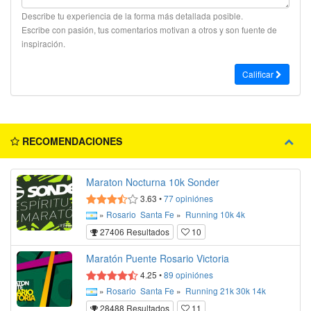
Describe tu experiencia de la forma más detallada posible.
Escribe con pasión, tus comentarios motivan a otros y son fuente de
inspiración.
Calificar
RECOMENDACIONES
Maraton Nocturna 10k Sonder
3.63
•
77
opiniónes
»
Rosario
Santa Fe
»
Running
10k
4k
27406 Resultados
10
Maratón Puente Rosario Victoria
4.25
•
89
opiniónes
»
Rosario
Santa Fe
»
Running
21k
30k
14k
28488 Resultados
11