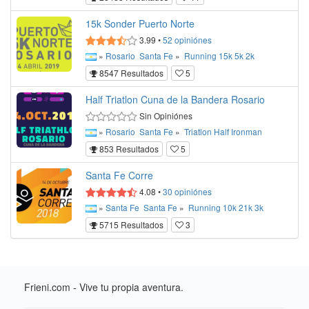
15k Sonder Puerto Norte
3.99
•
52
opiniónes
»
Rosario
Santa Fe
»
Running
15k
5k
2k
8547 Resultados
5
Half Triatlon Cuna de la Bandera Rosario
Sin Opiniónes
»
Rosario
Santa Fe
»
Triatlon
Half Ironman
853 Resultados
5
Santa Fe Corre
4.08
•
30
opiniónes
»
Santa Fe
Santa Fe
»
Running
10k
21k
3k
5715 Resultados
3
Frieni.com - Vive tu propia aventura.