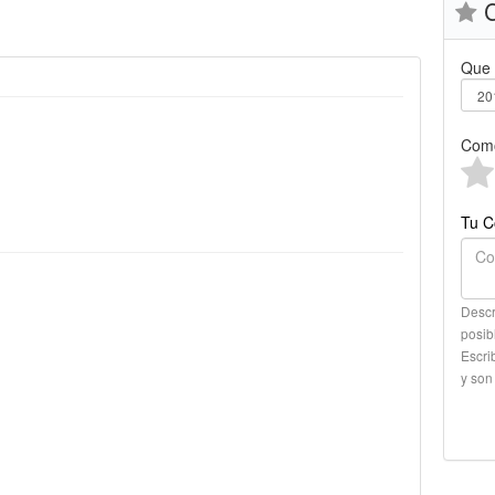
C
Que 
Como
Tu C
Descr
posib
Escri
y son