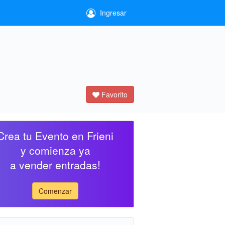
Ingresar
Favorito
Crea tu Evento en Frieni
y comienza ya
a vender entradas!
Comenzar