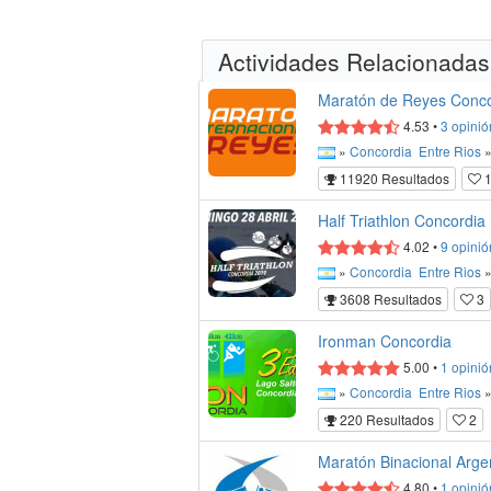
Actividades Relacionadas
Maratón de Reyes Conco
4.53
•
3
opinió
»
Concordia
Entre Rios
11920 Resultados
Half Triathlon Concordia
4.02
•
9
opinió
»
Concordia
Entre Rios
3608 Resultados
3
Ironman Concordia
5.00
•
1
opinió
»
Concordia
Entre Rios
220 Resultados
2
Maratón Binacional Arge
4.80
•
1
opinió