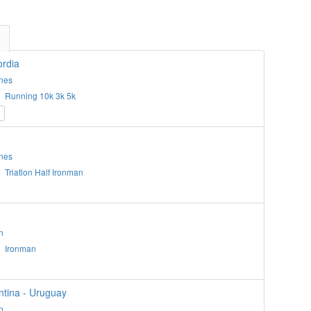
rdia
nes
»
Running
10k
3k
5k
1
nes
»
Triatlon
Half Ironman
n
»
Ironman
ntina - Uruguay
n