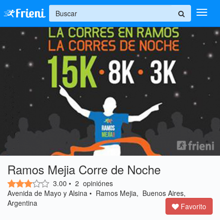
+
Ingresar
Inicio
Ayuda
Ramos Mejia Corre de Noche
3.00
•
2
opiniónes
Avenida de Mayo y Alsina • Ramos Mejia, Buenos Aires,
Argentina
Favorito