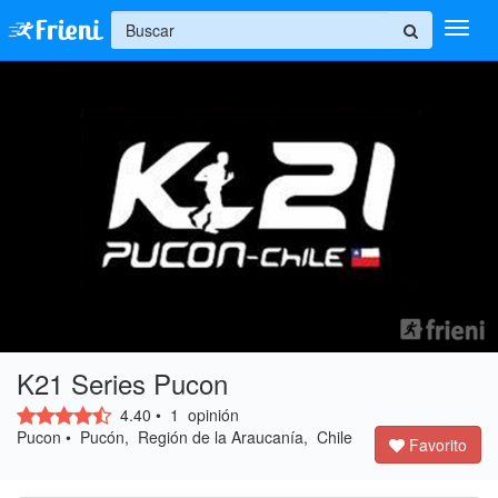
+
Ingresar
Inicio
Ayuda
K21 Series Pucon
4.40
• 
1
opinión 
Pucon • Pucón, Región de la Araucanía, Chile 
Favorito