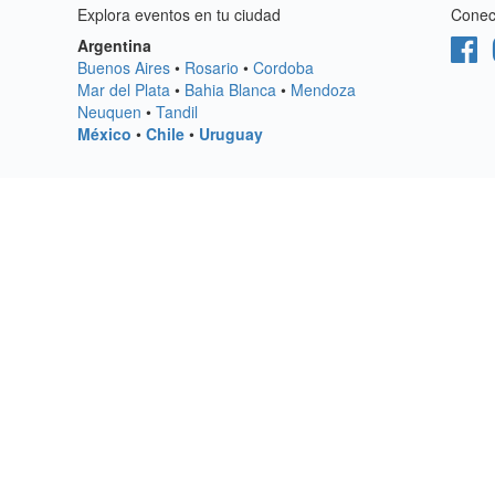
Explora eventos en tu ciudad
Conect
Argentina
Buenos Aires
•
Rosario
•
Cordoba
Mar del Plata
•
Bahia Blanca
•
Mendoza
Neuquen
•
Tandil
México
•
Chile
•
Uruguay