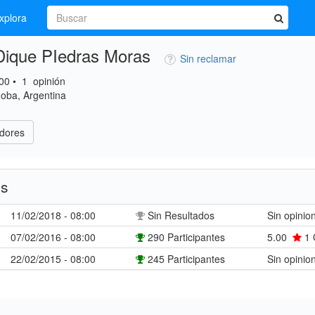
xplora
 Dique PIedras Moras
Sin reclamar
00
•
1
opinión
doba, Argentina
dores
es
11/02/2018 - 08:00
Sin Resultados
Sin opinio
07/02/2016 - 08:00
290 Participantes
5.00
1
22/02/2015 - 08:00
245 Participantes
Sin opinio