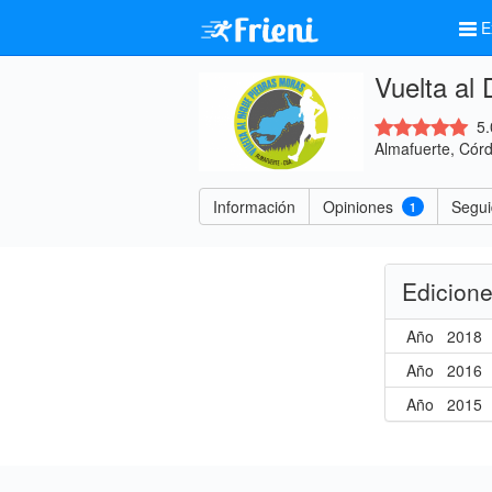
E
Vuelta al
5.
Almafuerte, Cór
Información
Opiniones
Segui
1
Edicion
Año
2018
Año
2016
Año
2015