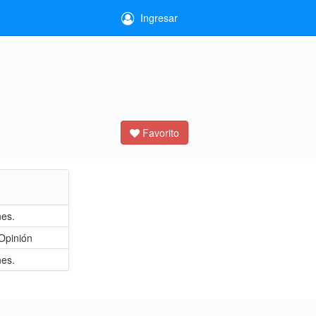
Ingresar
Favorito
nes.
Opinión
nes.