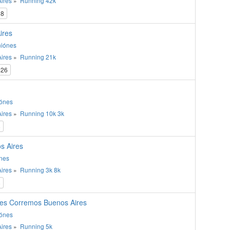
ires
»
Running
42k
8
ires
niónes
ires
»
Running
21k
26
ónes
ires
»
Running
10k
3k
8
s Aires
nes
ires
»
Running
3k
8k
8
es Corremos Buenos Aires
ónes
ires
»
Running
5k