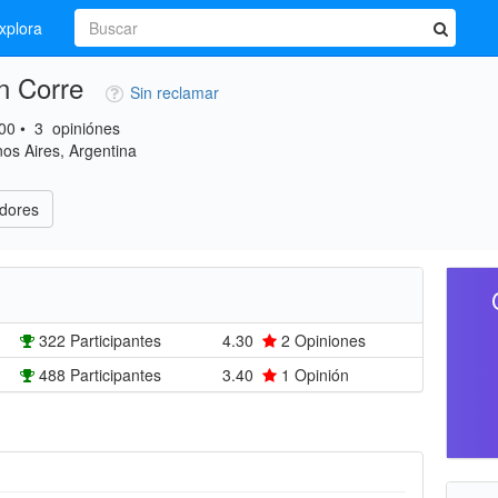
xplora
n Corre
Sin reclamar
00
•
3
opiniónes
os Aires, Argentina
dores
322 Participantes
4.30
2
Opiniones
488 Participantes
3.40
1
Opinión