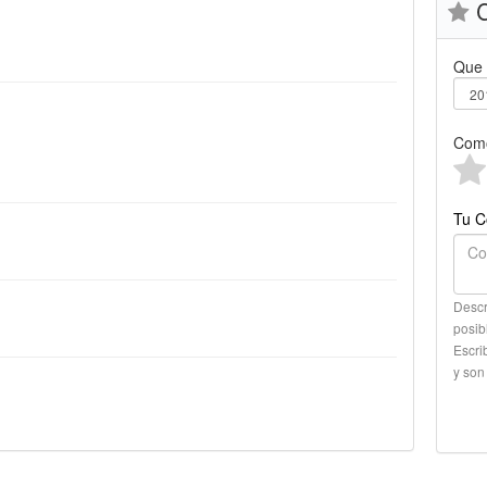
C
Que 
Como
Tu C
Descr
posib
Escri
y son