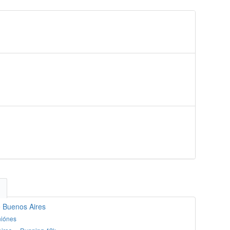
e Buenos Aires
niónes