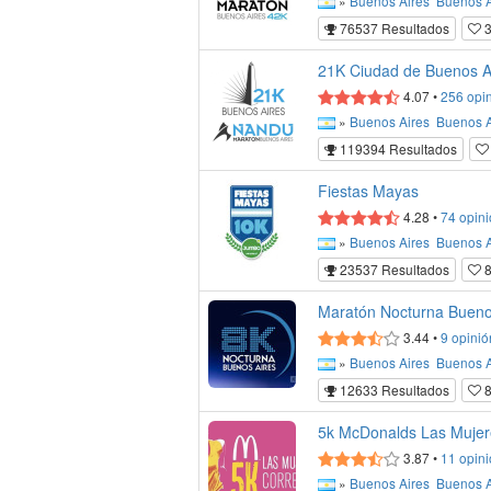
»
Buenos Aires
Buenos A
76537 Resultados
3
21K Ciudad de Buenos A
4.07
•
256
opi
»
Buenos Aires
Buenos A
119394 Resultados
Fiestas Mayas
4.28
•
74
opini
»
Buenos Aires
Buenos A
23537 Resultados
Maratón Nocturna Bueno
3.44
•
9
opinió
»
Buenos Aires
Buenos A
12633 Resultados
5k McDonalds Las Mujer
3.87
•
11
opini
»
Buenos Aires
Buenos A