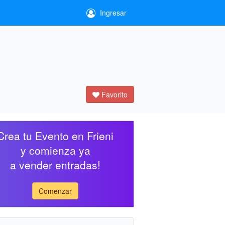
Ingresar
Favorito
Crea tu Evento en Frieni
y comienza ya
a vender entradas!
Comenzar