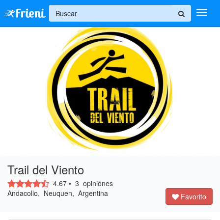
+
Ingresar
Inicio
Ayuda
Trail del Viento
4.67
•
3
opiniónes
Andacollo, Neuquen, Argentina
Favorito