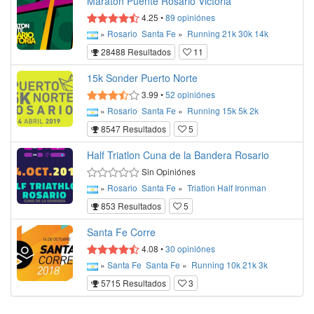
Maratón Puente Rosario Victoria
4.25
•
89
opiniónes
»
Rosario
Santa Fe
»
Running
21k
30k
14k
28488 Resultados
11
15k Sonder Puerto Norte
3.99
•
52
opiniónes
»
Rosario
Santa Fe
»
Running
15k
5k
2k
8547 Resultados
5
Half Triatlon Cuna de la Bandera Rosario
Sin Opiniónes
»
Rosario
Santa Fe
»
Triatlon
Half Ironman
853 Resultados
5
Santa Fe Corre
4.08
•
30
opiniónes
»
Santa Fe
Santa Fe
»
Running
10k
21k
3k
5715 Resultados
3