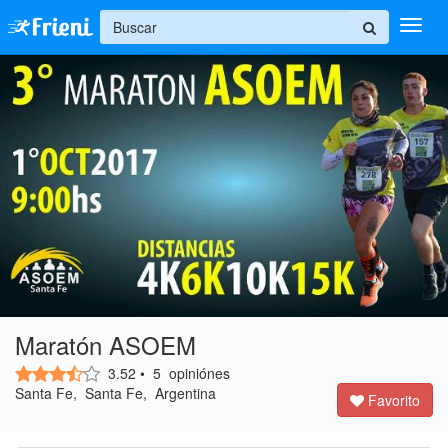
+
Ingresar
Inicio
Ayuda
Maratón ASOEM
3.52
•
5
opiniónes
Santa Fe, Santa Fe, Argentina
Favorito