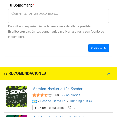
Tu Comentario
*
Describe tu experiencia de la forma más detallada posible.
Escribe con pasión, tus comentarios motivan a otros y son fuente de
inspiración.
Calificar
RECOMENDACIONES
Maraton Nocturna 10k Sonder
3.63
•
77
opiniónes
»
Rosario
Santa Fe
»
Running
10k
4k
27406 Resultados
10