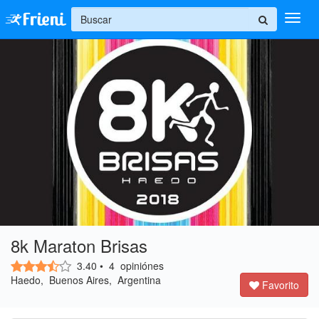
+
Ingresar
Inicio
Ayuda
8k Maraton Brisas
3.40
•
4
opiniónes
Haedo, Buenos Aires, Argentina
Favorito