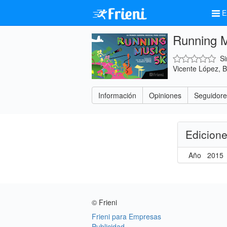
E
Running M
Si
Vicente López, B
Información
Opiniones
Seguidore
Edicion
Año
2015
© Frieni
Frieni para Empresas
Publicidad