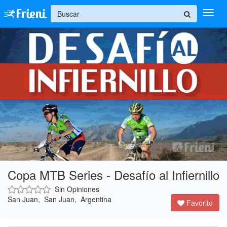
+
Ingresar
Inicio
Ayuda
Copa MTB Series - Desafío al Infiernillo
Sin Opiniones
San Juan, San Juan, Argentina
Favorito