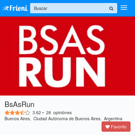
+
Ingresar
Inicio
Ayuda
BsAsRun
3.62
•
28
opiniónes
Buenos Aires, Ciudad Autónoma de Buenos Aires, Argentina
Favorito