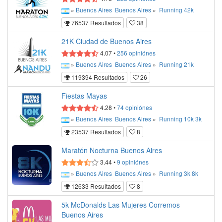
»
Buenos Aires
Buenos Aires
»
Running
42k
76537 Resultados
38
21K Ciudad de Buenos Aires
4.07
•
256
opiniónes
»
Buenos Aires
Buenos Aires
»
Running
21k
119394 Resultados
26
Fiestas Mayas
4.28
•
74
opiniónes
»
Buenos Aires
Buenos Aires
»
Running
10k
3k
23537 Resultados
8
Maratón Nocturna Buenos Aires
3.44
•
9
opiniónes
»
Buenos Aires
Buenos Aires
»
Running
3k
8k
12633 Resultados
8
5k McDonalds Las Mujeres Corremos
Buenos Aires