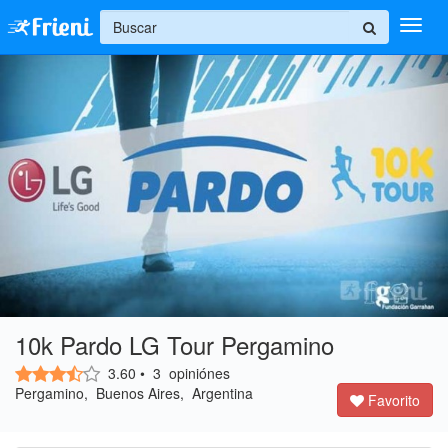
+
Ingresar
Inicio
Ayuda
10k Pardo LG Tour Pergamino
3.60
•
3
opiniónes
Pergamino, Buenos Aires, Argentina
Favorito