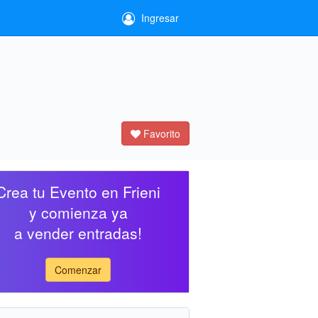
Ingresar
Favorito
Crea tu Evento en Frieni
y comienza ya
a vender entradas!
Comenzar