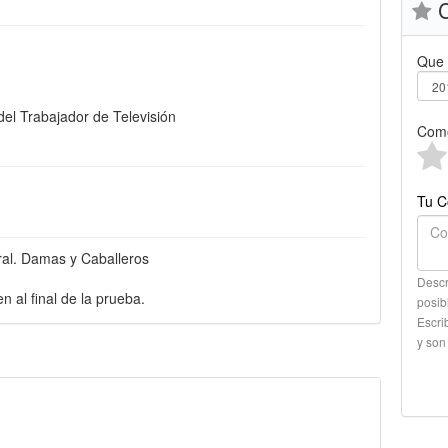
C
Que 
 del Trabajador de Televisión
Como
Tu C
ral. Damas y Caballeros
Descr
n al final de la prueba.
posib
Escri
y son