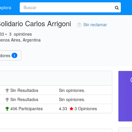
xplora
lidario Carlos Arrigoni
Sin reclamar
33
•
3
opiniónes
enos Aires, Argentina
idores
1
Sin Resultados
Sin opiniones.
Sin Resultados
Sin opiniones.
406 Participantes
4.33
3
Opiniones