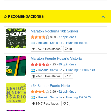
RECOMENDACIONES
Maraton Nocturna 10k Sonder
3.63
•
77
opiniónes
»
Rosario
Santa Fe
»
Running
10k
4k
27406 Resultados
10
Maratón Puente Rosario Victoria
4.25
•
89
opiniónes
»
Rosario
Santa Fe
»
Running
21k
30k
14k
28488 Resultados
11
15k Sonder Puerto Norte
3.99
•
52
opiniónes
»
Rosario
Santa Fe
»
Running
15k
5k
2k
8547 Resultados
5