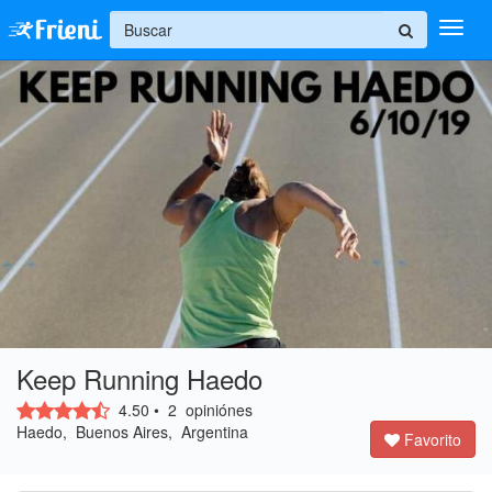
+
Ingresar
Inicio
Ayuda
Keep Running Haedo
4.50
• 
2
opiniónes 
Haedo, Buenos Aires, Argentina 
Favorito