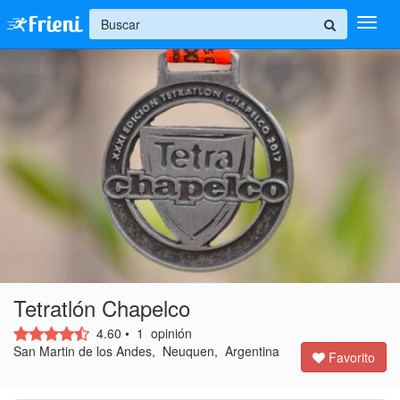
+
Ingresar
Inicio
Ayuda
Tetratlón Chapelco
4.60
• 
1
opinión 
San Martin de los Andes, Neuquen, Argentina 
Favorito