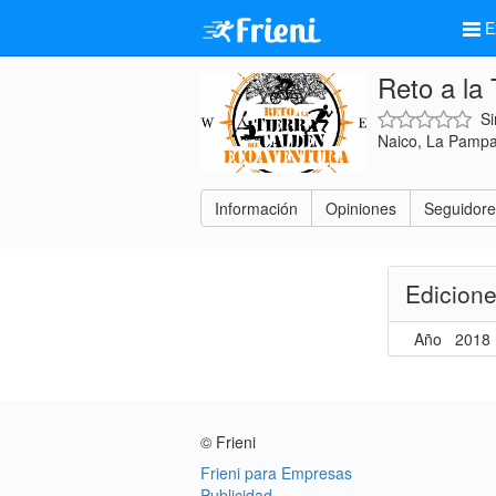
E
Reto a la 
Si
Naico, La Pampa
Información
Opiniones
Seguidor
Edicion
Año
2018
© Frieni
Frieni para Empresas
Publicidad