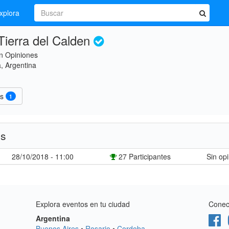
xplora
Tierra del Calden
n Opiniones
, Argentina
es
1
es
28/10/2018 - 11:00
27 Participantes
Sin op
Explora eventos en tu ciudad
Conect
Argentina
Buenos Aires
•
Rosario
•
Cordoba