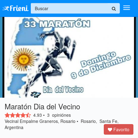
+
Ingresar
Inicio
Ayuda
Maratón Dia del Vecino
4.93
•
3
opiniónes
Vecinal Empalme Graneros, Rosario • Rosario, Santa Fe,
Argentina
Favorito