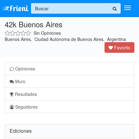
+
42k Buenos Aires
Ingresar
Sin Opiniones
Inicio
Buenos Aires, Ciudad Autónoma de Buenos Aires, Argentina
Favorito
Ayuda
Opiniones
Muro
Resultados
Seguidores
Ediciones