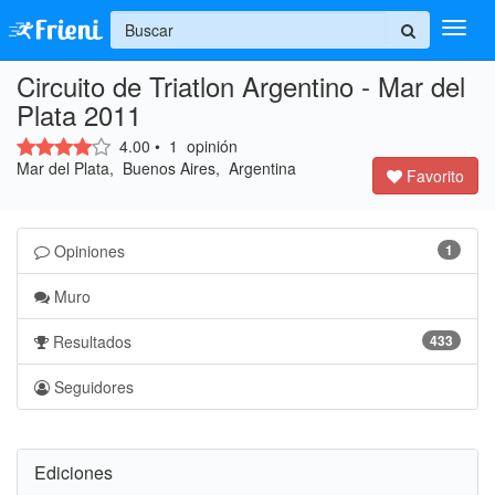
+
Circuito de Triatlon Argentino - Mar del
Ingresar
Plata 2011
Inicio
4.00
•
1
opinión
Mar del Plata, Buenos Aires, Argentina
Favorito
Ayuda
Opiniones
1
Muro
Resultados
433
Seguidores
Ediciones