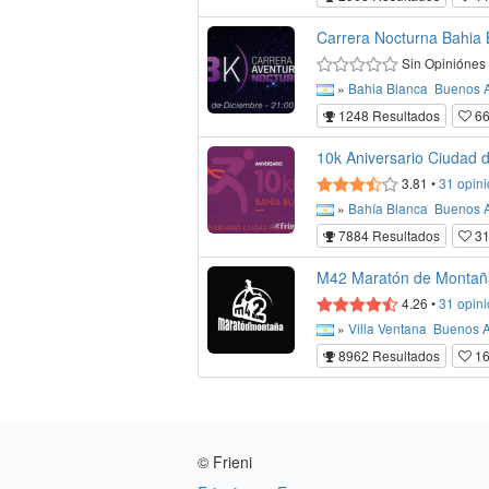
Carrera Nocturna Bahia 
Sin Opiniónes
»
Bahia Blanca
Buenos A
1248 Resultados
66
10k Aniversario Ciudad 
3.81
•
31
opini
»
Bahía Blanca
Buenos A
7884 Resultados
3
M42 Maratón de Montaña
4.26
•
31
opini
»
Villa Ventana
Buenos A
8962 Resultados
1
© Frieni