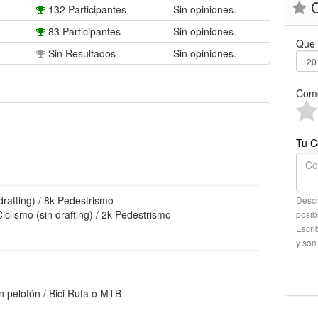
C
132 Participantes
Sin opiniones.
83 Participantes
Sin opiniones.
Que 
Sin Resultados
Sin opiniones.
Como
Tu C
drafting) / 8k Pedestrismo
Descr
clismo (sin drafting) / 2k Pedestrismo
posib
Escri
y son
en pelotón / Bici Ruta o MTB