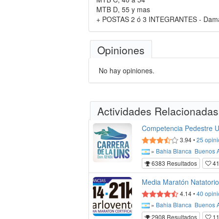
MTB D, 55 y mas
+ POSTAS 2 ó 3 INTEGRANTES - Damas,
Opiniones
No hay opiniones.
Actividades Relacionadas
Competencia Pedestre 
3.94
•
25
opini
»
Bahia Blanca
Buenos A
6383 Resultados
4
Media Maratón Natatorio
4.14
•
40
opini
»
Bahia Blanca
Buenos A
2908 Resultados
11