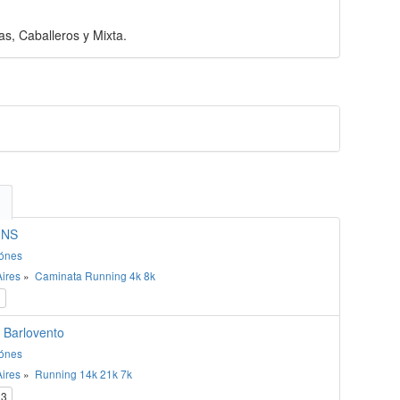
 Caballeros y Mixta.
UNS
ónes
ires
»
Caminata
Running
4k
8k
1
 Barlovento
ónes
ires
»
Running
14k
21k
7k
3