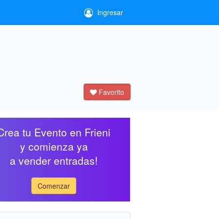
Ingresar
Favorito
Crea tu Evento en Frieni
y comienza ya
a vender entradas!
Comenzar