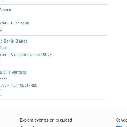
Blanca
ires
»
Running
8k
8
de Bahía Blanca
ónes
ires
»
Caminata
Running
10k
3k
1
 Villa Ventana
ónes
ires
»
Trail
10k
21k
42k
6
Explora eventos en tu ciudad
Conect