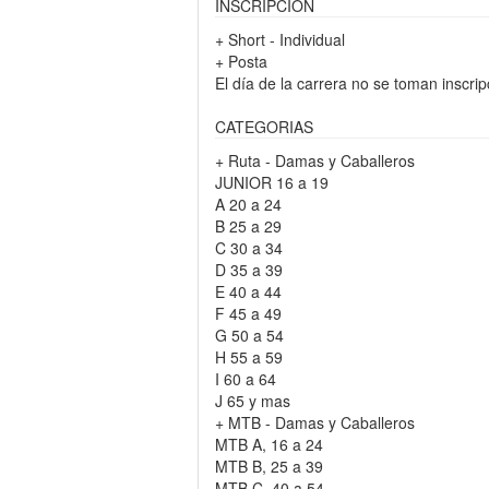
INSCRIPCION
+ Short - Individual
+ Posta
El día de la carrera no se toman inscri
CATEGORIAS
+ Ruta - Damas y Caballeros
JUNIOR 16 a 19
A 20 a 24
B 25 a 29
C 30 a 34
D 35 a 39
E 40 a 44
F 45 a 49
G 50 a 54
H 55 a 59
I 60 a 64
J 65 y mas
+ MTB - Damas y Caballeros
MTB A, 16 a 24
MTB B, 25 a 39
MTB C, 40 a 54