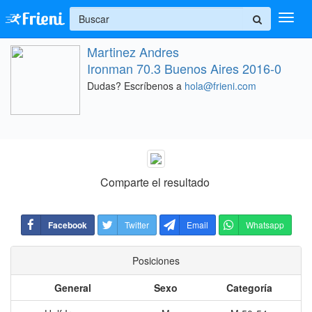
+
Martinez Andres
Ingresar
Ironman 70.3 Buenos Aires 2016-0
Dudas? Escríbenos a
hola@frieni.com
Inicio
Ayuda
Comparte el resultado
Facebook
Twitter
Email
Whatsapp
Posiciones
General
Sexo
Categoría