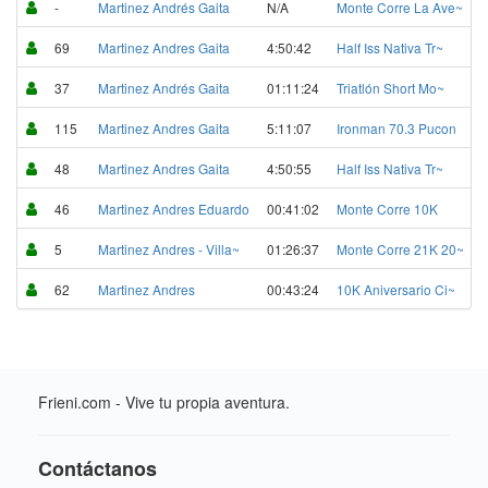
-
Martinez Andrés Gaita
N/A
Monte Corre La Ave~
69
Martinez Andres Gaita
4:50:42
Half Iss Nativa Tr~
37
Martinez Andrés Gaita
01:11:24
Triatlón Short Mo~
115
Martinez Andres Gaita
5:11:07
Ironman 70.3 Pucon
48
Martinez Andres Gaita
4:50:55
Half Iss Nativa Tr~
46
Martinez Andres Eduardo
00:41:02
Monte Corre 10K
5
Martinez Andres - Villa~
01:26:37
Monte Corre 21K 20~
62
Martinez Andres
00:43:24
10K Aniversario Ci~
Frieni.com - Vive tu propia aventura.
Contáctanos