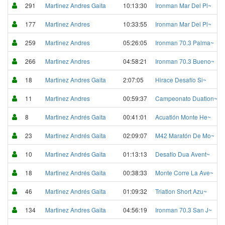
291
Martinez Andres Gaita
10:13:30
Ironman Mar Del Pl~
177
Martinez Andres
10:33:55
Ironman Mar Del Pl~
259
Martinez Andres
05:26:05
Ironman 70.3 Palma~
266
Martinez Andres
04:58:21
Ironman 70.3 Bueno~
18
Martinez Andres Gaita
2:07:05
Hirace Desafío Si~
11
Martinez Andres
00:59:37
Campeonato Duatlon~
8
Martinez Andrés Gaita
00:41:01
Acuatlón Monte He~
23
Martinez Andrés Gaita
02:09:07
M42 Maratón De Mo~
10
Martinez Andrés Gaita
01:13:13
Desafío Dua Avent~
18
Martinez Andrés Gaita
00:38:33
Monte Corre La Ave~
46
Martinez Andrés Gaita
01:09:32
Triatlon Short Azu~
134
Martinez Andres Gaita
04:56:19
Ironman 70.3 San J~