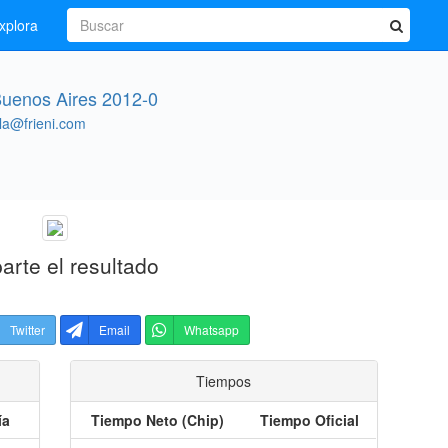
xplora
uenos Aires 2012-0
la@frieni.com
rte el resultado
Twitter
Email
Whatsapp
Tiempos
ía
Tiempo Neto (Chip)
Tiempo Oficial