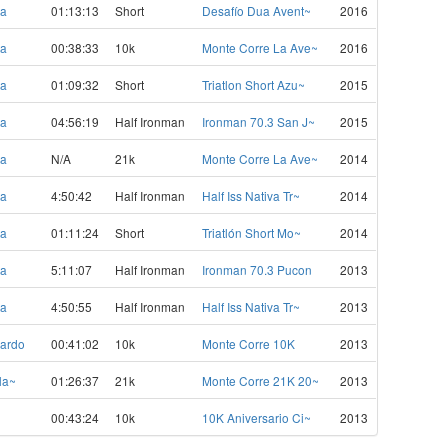
ta
01:13:13
Short
Desafío Dua Avent~
2016
ta
00:38:33
10k
Monte Corre La Ave~
2016
ta
01:09:32
Short
Triatlon Short Azu~
2015
ta
04:56:19
Half Ironman
Ironman 70.3 San J~
2015
ta
N/A
21k
Monte Corre La Ave~
2014
ta
4:50:42
Half Ironman
Half Iss Nativa Tr~
2014
ta
01:11:24
Short
Triatlón Short Mo~
2014
ta
5:11:07
Half Ironman
Ironman 70.3 Pucon
2013
ta
4:50:55
Half Ironman
Half Iss Nativa Tr~
2013
uardo
00:41:02
10k
Monte Corre 10K
2013
la~
01:26:37
21k
Monte Corre 21K 20~
2013
00:43:24
10k
10K Aniversario Ci~
2013