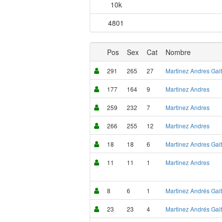
10k
4801
Pos
Sex
Cat
Nombre
291
265
27
Martinez Andres Gai
177
164
9
Martinez Andres
259
232
7
Martinez Andres
266
255
12
Martinez Andres
18
18
6
Martinez Andres Gai
11
11
1
Martinez Andres
8
6
1
Martinez Andrés Gai
23
23
4
Martinez Andrés Gai