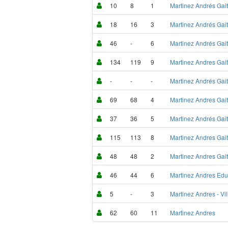
10
8
1
Martinez Andrés Gai
18
16
3
Martinez Andrés Gai
46
-
6
Martinez Andrés Gai
134
119
9
Martinez Andres Gai
-
-
-
Martinez Andrés Gai
69
68
4
Martinez Andres Gai
37
36
5
Martinez Andrés Gai
115
113
8
Martinez Andres Gai
48
48
2
Martinez Andres Gai
46
44
6
Martinez Andres Ed
5
-
3
Martinez Andres - Vil
62
60
11
Martinez Andres