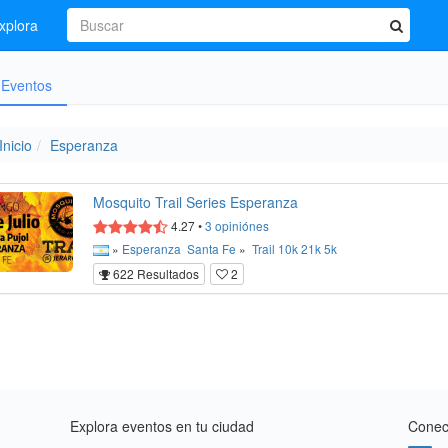
xplora
Eventos
Inicio
Esperanza
Mosquito Trail Series Esperanza
4.27
•
3
opiniónes
»
Esperanza
Santa Fe
»
Trail
10k
21k
5k
622 Resultados
2
Explora eventos en tu ciudad
Conect