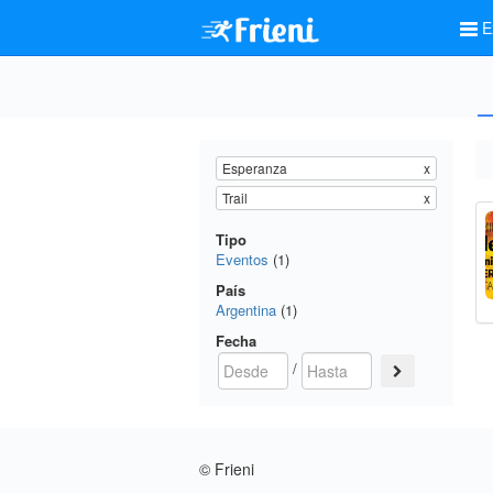
E
Esperanza
x
Trail
x
Tipo
Eventos
(1)
País
Argentina
(1)
Fecha
/
© Frieni