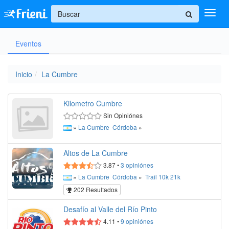
+
Eventos
Ingresar
Inicio
Inicio
La Cumbre
Ayuda
Kilometro Cumbre
Sin Opiniónes
»
La Cumbre
Córdoba
»
Altos de La Cumbre
3.87
•
3
opiniónes
»
La Cumbre
Córdoba
»
Trail
10k
21k
202 Resultados
Desafío al Valle del Río Pinto
4.11
•
9
opiniónes