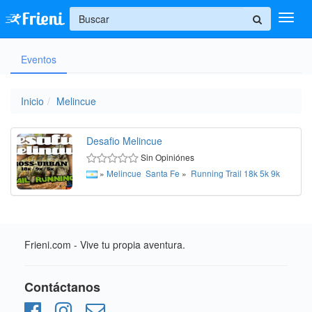
+
Eventos
Ingresar
Inicio
Inicio
Melincue
Ayuda
Desafio Melincue
Sin Opiniónes
»
Melincue
Santa Fe
»
Running
Trail
18k
5k
9k
Frieni.com - Vive tu propia aventura.
Contáctanos