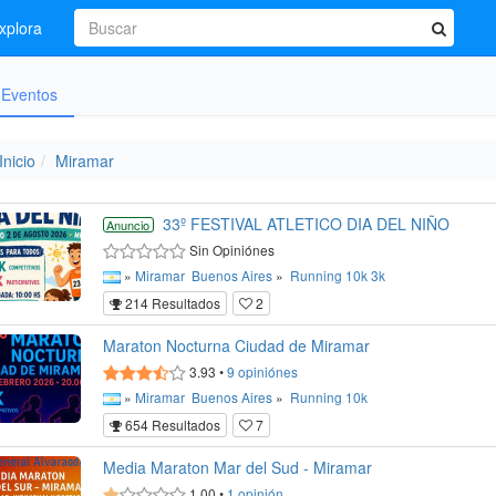
xplora
Eventos
Inicio
Miramar
33º FESTIVAL ATLETICO DIA DEL NIÑO
Anuncio
Sin Opiniónes
»
Miramar
Buenos Aires
»
Running
10k
3k
214 Resultados
2
Maraton Nocturna Ciudad de Miramar
3.93
•
9
opiniónes
»
Miramar
Buenos Aires
»
Running
10k
654 Resultados
7
Media Maraton Mar del Sud - Miramar
1.00
•
1
opinión