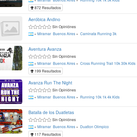
872 Resultados
Aeróbica Andino
Sin Opiniónes
»
Miramar
Buenos Aires
»
Caminata
Running
3k
Aventura Avanza
Sin Opiniónes
»
Miramar
Buenos Aires
»
Cross
Running
Trail
10k
30k
Kids
199 Resultados
Avanza Run The Night
Sin Opiniónes
»
Miramar
Buenos Aires
»
Running
10k
1k
4k
Kids
Batalla de los Duatletas
Sin Opiniónes
»
Miramar
Buenos Aires
»
Duatlon
Olimpico
117 Resultados