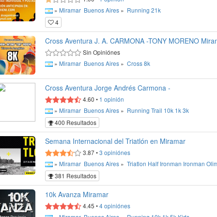
»
Miramar
Buenos Aires
»
Running
21k
4
Cross Aventura J. A. CARMONA -TONY MORENO Mira
Sin Opiniónes
»
Miramar
Buenos Aires
»
Cross
8k
Cross Aventura Jorge Andrés Carmona -
4.60
•
1
opinión
»
Miramar
Buenos Aires
»
Running
Trail
10k
1k
3k
400 Resultados
Semana Internacional del Triatlón en Miramar
3.87
•
3
opiniónes
»
Miramar
Buenos Aires
»
Triatlon
Half Ironman
Ironman
Oli
381 Resultados
10k Avanza Miramar
4.45
•
4
opiniónes
»
Miramar
Buenos Aires
»
Running
10k
1k
5k
Kids