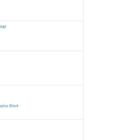
mar
mpico
Short