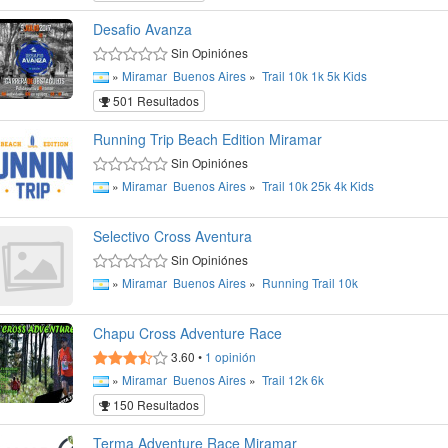
Desafio Avanza
Sin Opiniónes
»
Miramar
Buenos Aires
»
Trail
10k
1k
5k
Kids
501 Resultados
Running Trip Beach Edition Miramar
Sin Opiniónes
»
Miramar
Buenos Aires
»
Trail
10k
25k
4k
Kids
Selectivo Cross Aventura
Sin Opiniónes
»
Miramar
Buenos Aires
»
Running
Trail
10k
Chapu Cross Adventure Race
3.60
•
1
opinión
»
Miramar
Buenos Aires
»
Trail
12k
6k
150 Resultados
Terma Adventure Race Miramar