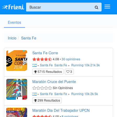
+
Eventos
Ingresar
Inicio
Inicio
Santa Fe
Ayuda
Santa Fe Corre
4.08
•
30
opiniónes
»
Santa Fe
Santa Fe
»
Running
10k
21k
3k
5715 Resultados
3
Maratón Cruce del Puente
Sin Opiniónes
»
Santa Fe
Santa Fe
»
Running
10k
2k
5k
299 Resultados
Maratón Dia Del Trabajador UPCN
4.05
•
8
opiniónes