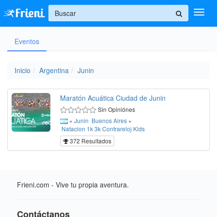
+
Eventos
Ingresar
Inicio
Inicio
Argentina
Junin
Ayuda
Maratón Acuática Ciudad de Junin
Sin Opiniónes
»
Junin
Buenos Aires
»
Natacion
1k
3k
Contrareloj
Kids
372 Resultados
Frieni.com - Vive tu propia aventura.
Contáctanos