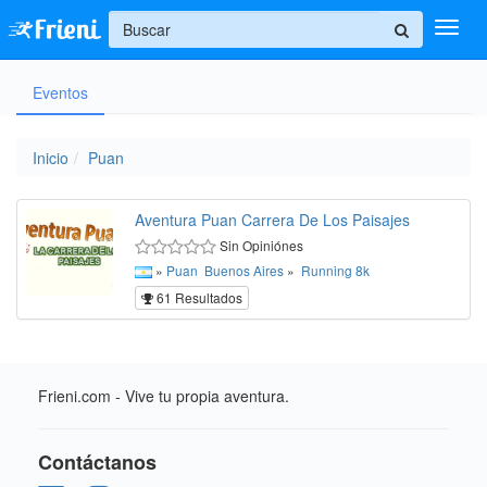
+
Eventos
Ingresar
Inicio
Inicio
Puan
Ayuda
Aventura Puan Carrera De Los Paisajes
Sin Opiniónes
»
Puan
Buenos Aires
»
Running
8k
61 Resultados
Frieni.com - Vive tu propia aventura.
Contáctanos