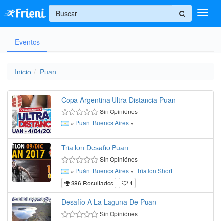
+
Eventos
Ingresar
Inicio
Inicio
Puan
Ayuda
Copa Argentina Ultra Distancia Puan
Sin Opiniónes
»
Puan
Buenos Aires
»
Triatlon Desafio Puan
Sin Opiniónes
»
Puán
Buenos Aires
»
Triatlon
Short
386 Resultados
4
Desafío A La Laguna De Puan
Sin Opiniónes