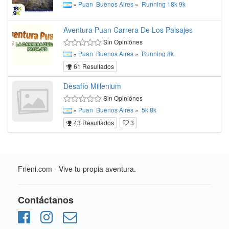
»
Puan
Buenos Aires
»
Running
18k
9k
Aventura Puan Carrera De Los Paisajes
Sin Opiniónes
»
Puan
Buenos Aires
»
Running
8k
61 Resultados
Desafío Millenium
Sin Opiniónes
»
Puan
Buenos Aires
»
5k
8k
43 Resultados
3
Frieni.com - Vive tu propia aventura.
Contáctanos