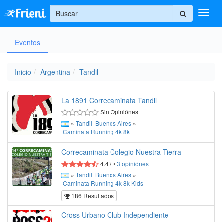
+
Eventos
Ingresar
Inicio
Inicio
Argentina
Tandil
Ayuda
La 1891 Correcaminata Tandil
Sin Opiniónes
»
Tandil
Buenos Aires
»
Caminata
Running
4k
8k
Correcaminata Colegio Nuestra Tierra
4.47
•
3
opiniónes
»
Tandil
Buenos Aires
»
Caminata
Running
4k
8k
Kids
186 Resultados
Cross Urbano Club Independiente