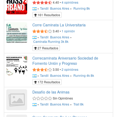
4.40
•
4
opiniónes
»
Tandil
Buenos Aires
»
Running
8k
161 Resultados
Corre Caminata La Universitaria
3.40
•
1
opinión
»
Tandil
Buenos Aires
»
Caminata
Running
3k
8k
27 Resultados
Correcaminata Aniversario Sociedad de
Fomento Unión y Progreso
3.50
•
2
opiniónes
»
Tandil
Buenos Aires
»
Running
4k
8k
172 Resultados
Desafío de las Animas
Sin Opiniónes
»
Tandil
Buenos Aires
»
Trail
8k