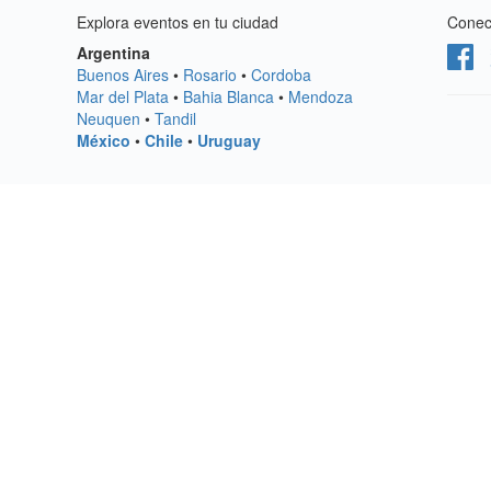
Explora eventos en tu ciudad
Conect
Argentina
Buenos Aires
•
Rosario
•
Cordoba
Mar del Plata
•
Bahia Blanca
•
Mendoza
Neuquen
•
Tandil
México
•
Chile
•
Uruguay