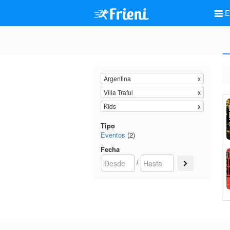
E
Argentina
x
Villa Traful
x
Kids
x
Tipo
Eventos
(2)
Fecha
/