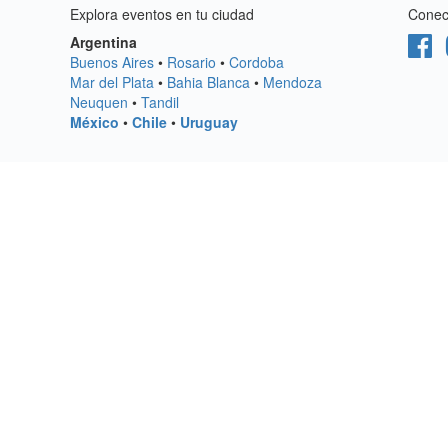
Explora eventos en tu ciudad
Conect
Argentina
Buenos Aires
•
Rosario
•
Cordoba
Mar del Plata
•
Bahia Blanca
•
Mendoza
Neuquen
•
Tandil
México
•
Chile
•
Uruguay