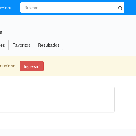
xplora
15
res
Favoritos
Resultados
omunidad!
Ingresar