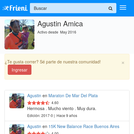
+
Agustin Amica
Ingresar
Activo desde May 2016
Inicio
Ayuda
×
¿Te gusta correr? Sé parte de nuestra comunidad!
Ingresar
Agustin
en
Maraton De Mar Del Plata
4.60
Hermosa . Mucho viento . Muy dura.
Edición: 2017-0 | Hace 9 años
Agustin
en
15K New Balance Race Buenos Aires
4.00