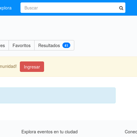
xplora
res
Favoritos
Resultados
41
omunidad!
Ingresar
Explora eventos en tu ciudad
Conect