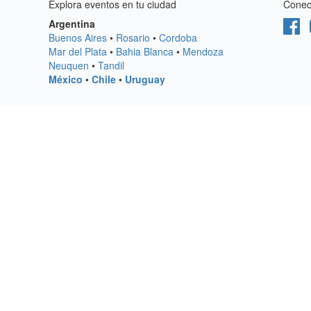
Explora eventos en tu ciudad
Conect
Argentina
Buenos Aires
•
Rosario
•
Cordoba
Mar del Plata
•
Bahia Blanca
•
Mendoza
Neuquen
•
Tandil
México
•
Chile
•
Uruguay