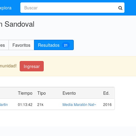
xplora
n Sandoval
res
Favoritos
Resultados
21
omunidad!
Ingresar
Tiempo
Tipo
Evento
Ed.
artin
01:13:42
21k
Media Maratón Nat~
2016