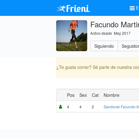
E
Facundo Marti
Activo desde May 2017
Siguiendo
Seguido
¿Te gusta correr? Sé parte de nuestra c
Pos
Sex
Cat
Nombre
4
4
2
Sandoval Facundo M