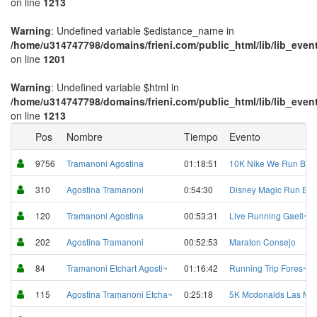
on line
1213
Warning
: Undefined variable $edistance_name in
/home/u314747798/domains/frieni.com/public_html/lib/lib_even
on line
1201
Warning
: Undefined variable $html in
/home/u314747798/domains/frieni.com/public_html/lib/lib_even
on line
1213
Pos
Nombre
Tiempo
Evento
9756
Tramanoni Agostina
01:18:51
10K Nike We Run Bu~
310
Agostina Tramanoni
0:54:30
Disney Magic Run B~
120
Tramanoni Agostina
00:53:31
Live Running Gaell~
202
Agostina Tramanoni
00:52:53
Maraton Consejo
84
Tramanoni Etchart Agosti~
01:16:42
Running Trip Fores~
115
Agostina Tramanoni Etcha~
0:25:18
5K Mcdonalds Las M~