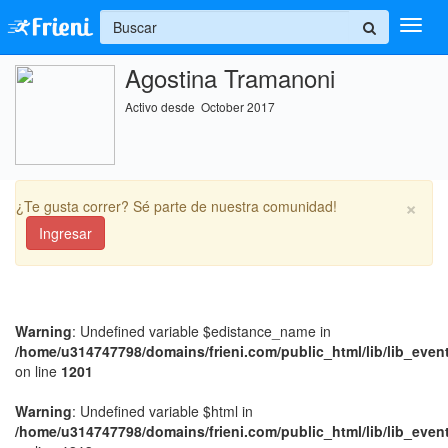
+
Agostina Tramanoni
Ingresar
Activo desde October 2017
Inicio
Ayuda
×
¿Te gusta correr? Sé parte de nuestra comunidad!
Ingresar
Warning
: Undefined variable $edistance_name in
/home/u314747798/domains/frieni.com/public_html/lib/lib_even
on line
1201
Warning
: Undefined variable $html in
/home/u314747798/domains/frieni.com/public_html/lib/lib_even