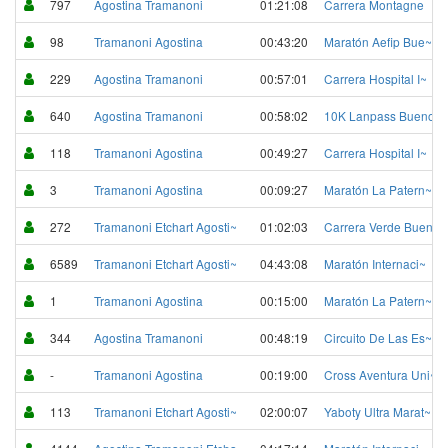
797
Agostina Tramanoni
01:21:08
Carrera Montagne
98
Tramanoni Agostina
00:43:20
Maratón Aefip Bue~
229
Agostina Tramanoni
00:57:01
Carrera Hospital I~
640
Agostina Tramanoni
00:58:02
10K Lanpass Buenos~
118
Tramanoni Agostina
00:49:27
Carrera Hospital I~
3
Tramanoni Agostina
00:09:27
Maratón La Patern~
272
Tramanoni Etchart Agosti~
01:02:03
Carrera Verde Buen~
6589
Tramanoni Etchart Agosti~
04:43:08
Maratón Internaci~
1
Tramanoni Agostina
00:15:00
Maratón La Patern~
344
Agostina Tramanoni
00:48:19
Circuito De Las Es~
-
Tramanoni Agostina
00:19:00
Cross Aventura Uni~
113
Tramanoni Etchart Agosti~
02:00:07
Yaboty Ultra Marat~